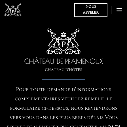
Passer
NOUS
au
APPELER
contenu
Pour toute demande d’informations
complémentaires veuillez remplir le
formulaire ci-dessous, nous reviendrons
vers vous dans les plus brefs délais Vous
pouvez également nous contacter au
04 74