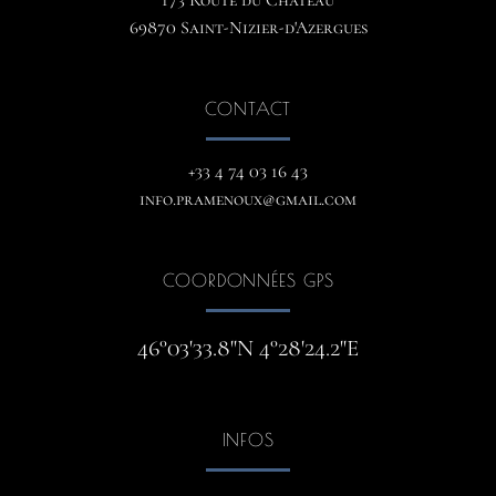
173 Route du Château
69870 Saint-Nizier-d'Azergues
CONTACT
+33 4 74 03 16 43
info.pramenoux@gmail.com
COORDONNÉES GPS
46°03'33.8"N 4°28'24.2"E
INFOS