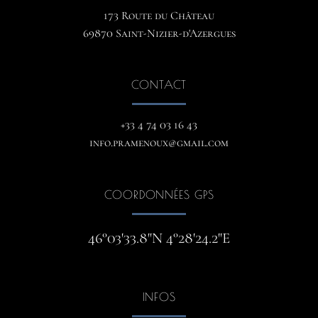
173 Route du Château
69870 Saint-Nizier-d'Azergues
CONTACT
+33 4 74 03 16 43
info.pramenoux@gmail.com
COORDONNÉES GPS
46°03'33.8"N 4°28'24.2"E
INFOS