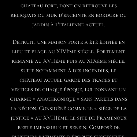
château fort, dont on retrouve les
reliquats du mur d’enceinte en bordure du
jardin à l’italienne actuel.
Détruit, une maison forte a été édifiée en
lieu et place au XIVème siècle. Fortement
remanié au XVIIème puis au XIXème siècle,
suite notamment à des incendies, le
château actuel garde des traces et
vestiges de chaque époque, lui donnant un
charme « anachronique » sans pareils dans
la région. Considéré comme le « siège de la
justice » au XVIIIème, le site de Pramenoux
reste impassible et serein. Composé de
plusieurs bâtiments d’époques successives,